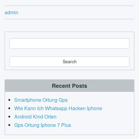
admin
S
e
a
r
c
h
Recent Posts
Smartphone Ortung Gps
Wie Kann Ich Whatsapp Hacken Iphone
Android Kind Orten
Gps Ortung Iphone 7 Plus