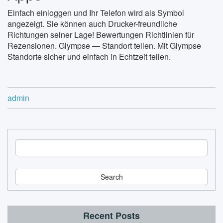
Einfach einloggen und Ihr Telefon wird als Symbol
angezeigt. Sie können auch Drucker-freundliche
Richtungen seiner Lage! Bewertungen Richtlinien für
Rezensionen. Glympse — Standort teilen. Mit Glympse
Standorte sicher und einfach in Echtzeit teilen.
admin
S
e
a
r
c
h
Recent Posts