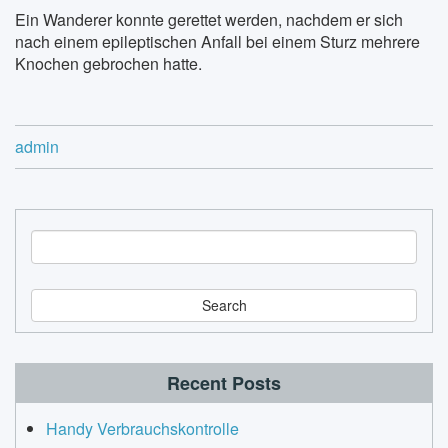
Ein Wanderer konnte gerettet werden, nachdem er sich
nach einem epileptischen Anfall bei einem Sturz mehrere
Knochen gebrochen hatte.
admin
S
e
a
r
c
h
Recent Posts
Handy Verbrauchskontrolle