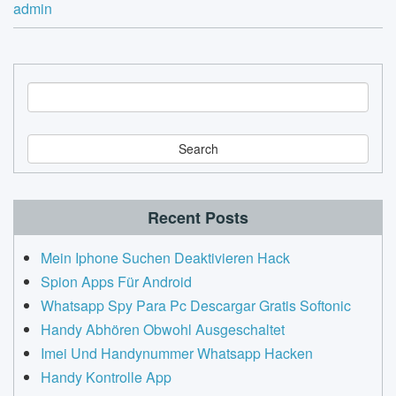
admin
S
e
a
r
c
h
Recent Posts
Mein Iphone Suchen Deaktivieren Hack
Spion Apps Für Android
Whatsapp Spy Para Pc Descargar Gratis Softonic
Handy Abhören Obwohl Ausgeschaltet
Imei Und Handynummer Whatsapp Hacken
Handy Kontrolle App