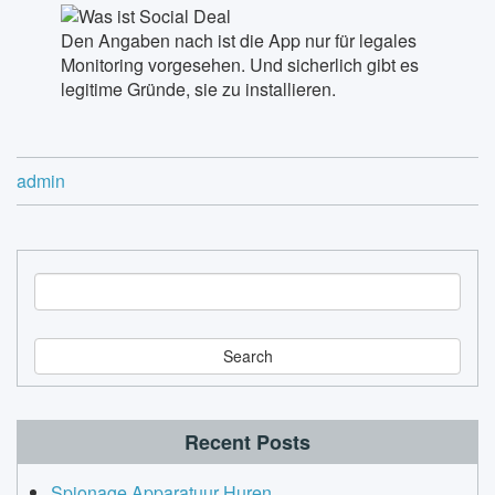
Den Angaben nach ist die App nur für legales
Monitoring vorgesehen. Und sicherlich gibt es
legitime Gründe, sie zu installieren.
admin
S
e
a
r
c
h
Recent Posts
Spionage Apparatuur Huren