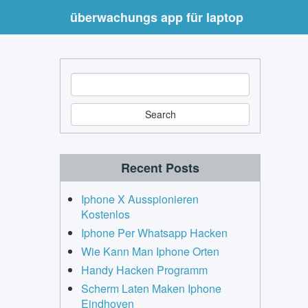
überwachungs app für laptop
S
e
a
r
c
h
Recent Posts
Iphone X Ausspionieren
Kostenlos
Iphone Per Whatsapp Hacken
Wie Kann Man Iphone Orten
Handy Hacken Programm
Scherm Laten Maken Iphone
Eindhoven