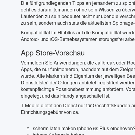
Die fünf grundlegenden Tipps an jemandem zu spion
geht es darum, jemanden ohne sein Wissen zu über
Laufenden zu sein bedeutet nicht nur über die versc
zu sein, sondern auch stets die aktuellsten Spionage
Kompatibilität Im Hinblick auf die Kompatibilität wur
Android- und iOS-Betriebssystemen störungsfrei arbe
App Store-Vorschau
Vermeiden Sie Anwendungen, die Jailbreak oder Root 
Apps, die nur funktionieren, nachdem auf dem Zielgerä
wurde. Alle Marken sind Eigentum der jeweiligen Be
Dienstleister, der Ortungen anbietet, registriert wer
kostenpflichtige Positionsbestimmung anfordern. Vora
eingelegt und das Handy angeschaltet ist.
T-Mobile bietet den Dienst nur für Geschäftskunden a
Einrichtungsgebühr von ca.
scherm laten maken iphone 6s Plus eindhoven
iphone 6s hoesje haken.