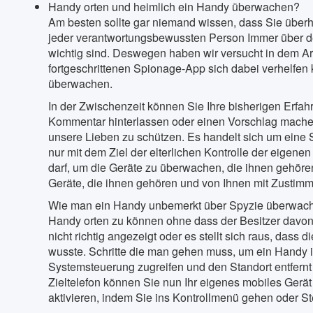
Handy orten und heimlich ein Handy überwachen?
Am besten sollte gar niemand wissen, dass Sie überha
jeder verantwortungsbewussten Person Immer über den
wichtig sind. Deswegen haben wir versucht in dem Art
fortgeschrittenen Spionage-App sich dabei verhelfe
überwachen.
In der Zwischenzeit können Sie Ihre bisherigen Erfah
Kommentar hinterlassen oder einen Vorschlag machen.
unsere Lieben zu schützen. Es handelt sich um eine 
nur mit dem Ziel der elterlichen Kontrolle der eigen
darf, um die Geräte zu überwachen, die ihnen gehören
Geräte, die ihnen gehören und von Ihnen mit Zustim
Wie man ein Handy unbemerkt über Spyzie überwacht
Handy orten zu können ohne dass der Besitzer davon e
nicht richtig angezeigt oder es stellt sich raus, das
wusste. Schritte die man gehen muss, um ein Handy 
Systemsteuerung zugreifen und den Standort entfernt 
Zieltelefon können Sie nun Ihr eigenes mobiles Gerät
aktivieren, indem Sie ins Kontrollmenü gehen oder 