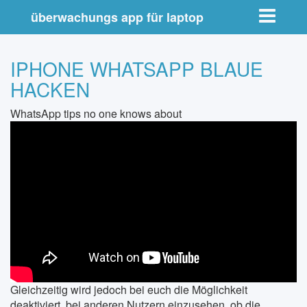
Toggle nav
überwachungs app für laptop
IPHONE WHATSAPP BLAUE
HACKEN
WhatsApp tips no one knows about
Gleichzeitig wird jedoch bei euch die Möglichkeit
deaktiviert, bei anderen Nutzern einzusehen, ob die