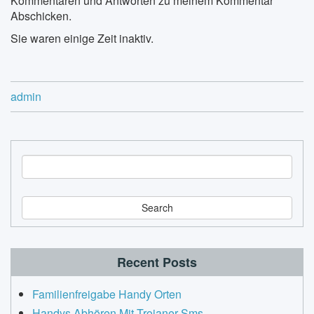
Kommentaren und Antworten zu meinem Kommentar
Abschicken.
Sie waren einige Zeit inaktiv.
admin
S
e
a
r
c
h
Recent Posts
Familienfreigabe Handy Orten
Handys Abhören Mit Trojaner Sms