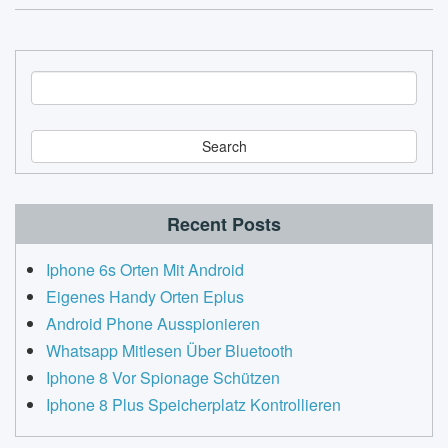
S
e
a
r
c
h
Recent Posts
Iphone 6s Orten Mit Android
Eigenes Handy Orten Eplus
Android Phone Ausspionieren
Whatsapp Mitlesen Über Bluetooth
Iphone 8 Vor Spionage Schützen
Iphone 8 Plus Speicherplatz Kontrollieren