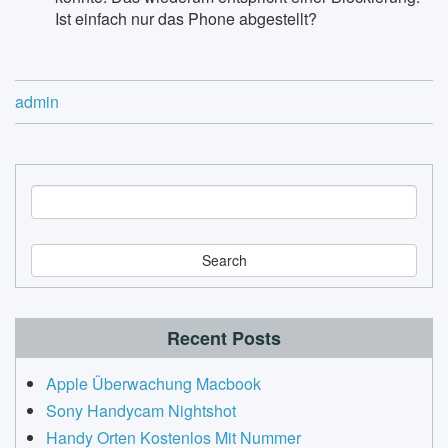
Ist einfach nur das Phone abgestellt?
admin
S
e
a
r
c
h
Recent Posts
Apple Überwachung Macbook
Sony Handycam Nightshot
Handy Orten Kostenlos Mit Nummer