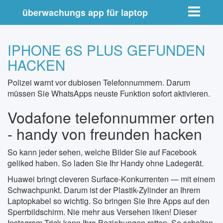
Toggle nav
überwachungs app für laptop
IPHONE 6S PLUS GEFUNDEN
HACKEN
Polizei warnt vor dubiosen Telefonnummern. Darum
müssen Sie WhatsApps neuste Funktion sofort aktivieren.
Vodafone telefonnummer orten
- handy von freunden hacken
So kann jeder sehen, welche Bilder Sie auf Facebook
geliked haben. So laden Sie Ihr Handy ohne Ladegerät.
Huawei bringt cleveren Surface-Konkurrenten — mit einem
Schwachpunkt. Darum ist der Plastik-Zylinder an Ihrem
Laptopkabel so wichtig. So bringen Sie Ihre Apps auf den
Sperrbildschirm. Nie mehr aus Versehen liken! Dieser
Instagram-Trick kann Ihre Beziehungen retten. So schalten