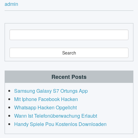
admin
S
e
a
r
c
h
Recent Posts
Samsung Galaxy S7 Ortungs App
Mit Iphone Facebook Hacken
Whatsapp Hacken Opgelicht
Wann Ist Telefonüberwachung Erlaubt
Handy Spiele Pou Kostenlos Downloaden