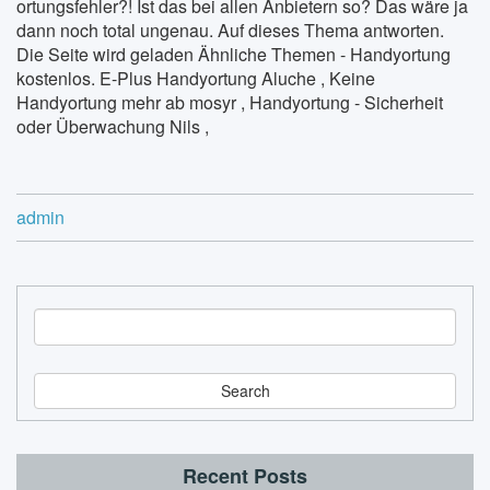
ortungsfehler?! Ist das bei allen Anbietern so? Das wäre ja
dann noch total ungenau. Auf dieses Thema antworten.
Die Seite wird geladen Ähnliche Themen - Handyortung
kostenlos. E-Plus Handyortung Aluche , Keine
Handyortung mehr ab mosyr , Handyortung - Sicherheit
oder Überwachung Nils ,
admin
S
e
a
r
c
h
Recent Posts