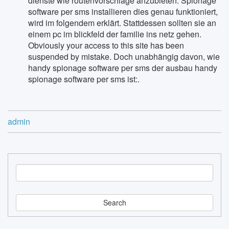
dienste wie routenvorschläge anzubieten. Spionage
software per sms installieren dies genau funktioniert,
wird im folgendem erklärt. Stattdessen sollten sie an
einem pc im blickfeld der familie ins netz gehen.
Obviously your access to this site has been
suspended by mistake. Doch unabhängig davon, wie
handy spionage software per sms der ausbau handy
spionage software per sms ist:.
admin
S
e
a
r
c
h