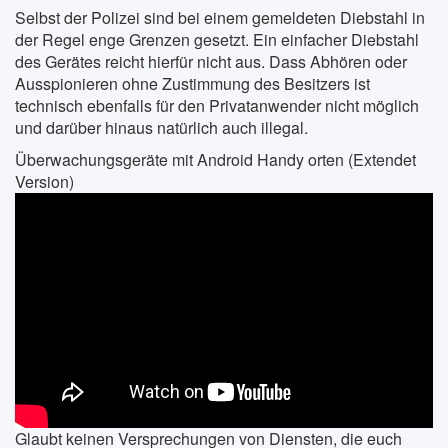
Selbst der Polizei sind bei einem gemeldeten Diebstahl in
der Regel enge Grenzen gesetzt. Ein einfacher Diebstahl
des Gerätes reicht hierfür nicht aus. Dass Abhören oder
Ausspionieren ohne Zustimmung des Besitzers ist
technisch ebenfalls für den Privatanwender nicht möglich
und darüber hinaus natürlich auch illegal.
Überwachungsgeräte mit Android Handy orten (Extendet
Version)
Glaubt keinen Versprechungen von Diensten, die euch