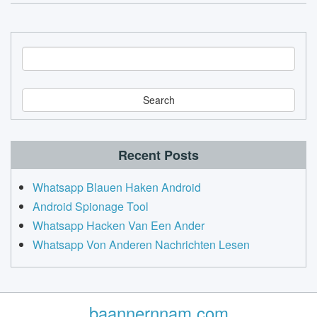
S
e
a
r
c
h
Recent Posts
Whatsapp Blauen Haken Android
Android Spionage Tool
Whatsapp Hacken Van Een Ander
Whatsapp Von Anderen Nachrichten Lesen
baannernnam.com