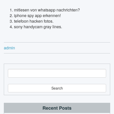
mitlesen von whatsapp nachrichten?
iphone spy app erkennen!
telefoon hacken fotos.
sony handycam gray lines.
admin
S
e
a
r
c
h
Recent Posts