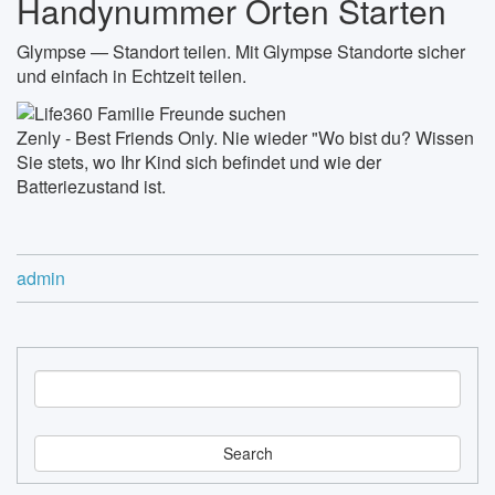
Handynummer Orten Starten
Glympse — Standort teilen. Mit Glympse Standorte sicher
und einfach in Echtzeit teilen.
Zenly - Best Friends Only. Nie wieder "Wo bist du? Wissen
Sie stets, wo Ihr Kind sich befindet und wie der
Batteriezustand ist.
admin
S
e
a
r
c