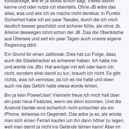
vollständige, wie er ja selbst schon sagt. Vieles davon
kenne und oder nutze ich ebenfalls. Ohne JB wäre das
alles, was und wie ich es mache nicht denkbar. In Punkto
Sicherheit habe ich ein paar Tweaks, durch die ich mich
deutlich besser geschützt und sicherer fühle, als ohne Jb.
Alleine deswegen lohnt schon der JB. Das die Oberärsche
aus Übersee und seit ein paar Tagen auch unsere eigene
Regierung ddr2.
Ein Grund für einen Jailbreak: Dies hat zur Folge, dass
auch die Staatshacker es schwerer haben. Ich habe nie
und werde nie JBn. Hat weniger mit will oder kann ich
nicht, sondern eher damit zu tun, brauch ich nicht. Es gibt
nichts, was ich vermisse, da ich es nie hatte und eben
auch nie das Gefühl hatte etwas würde fehlen.
Bin ja kein PowerUser! Vielmehr freue ich mich halt über
ein paar neue Features, wenn sie denn kommen. Und die
Android-Geräte sind sicherlich nicht schlechter als ein
iPhone, teilweise im Gegenteil. Das wäre ja so, als würde
man sich einen Ferrari kaufen um ihn dann höher zu legen,
weil man damit ja nicht ins Gelände fahren kann! Aber im