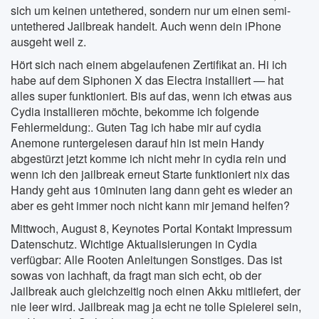
sich um keinen untethered, sondern nur um einen semi-
untethered Jailbreak handelt. Auch wenn dein iPhone
ausgeht weil z.
Hört sich nach einem abgelaufenen Zertifikat an. Hi ich
habe auf dem Siphonen X das Electra installiert — hat
alles super funktioniert. Bis auf das, wenn ich etwas aus
Cydia installieren möchte, bekomme ich folgende
Fehlermeldung:. Guten Tag ich habe mir auf cydia
Anemone runtergelesen darauf hin ist mein Handy
abgestürzt jetzt komme ich nicht mehr in cydia rein und
wenn ich den jailbreak erneut Starte funktioniert nix das
Handy geht aus 10minuten lang dann geht es wieder an
aber es geht immer noch nicht kann mir jemand helfen?
Mittwoch, August 8, Keynotes Portal Kontakt Impressum
Datenschutz. Wichtige Aktualisierungen in Cydia
verfügbar: Alle Rooten Anleitungen Sonstiges. Das ist
sowas von lachhaft, da fragt man sich echt, ob der
Jailbreak auch gleichzeitig noch einen Akku mitliefert, der
nie leer wird. Jailbreak mag ja echt ne tolle Spielerei sein,