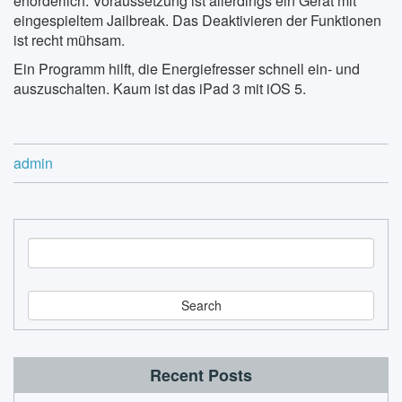
erforderlich. Voraussetzung ist allerdings ein Gerät mit
eingespieltem Jailbreak. Das Deaktivieren der Funktionen
ist recht mühsam.
Ein Programm hilft, die Energiefresser schnell ein- und
auszuschalten. Kaum ist das iPad 3 mit iOS 5.
admin
S
e
a
r
c
h
Recent Posts