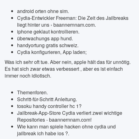
android orten ohne sim.
Cydia-Entwickler Freeman: Die Zeit des Jailbreaks
liegt hinter uns › baannernnam.com.
iphone geklaut kontrollieren.
überwachungs app hund.
handyortung gratis schweiz.
Cydia konfigurieren, App laden;
Was ich sehr oft tue. Aber nein, apple hält das für unnötig.
Es hat sich zwar etwas verbessert , aber es ist einfach
immer noch idiotisch.
Themenforen.
Schritt-für-Schritt Anleitung.
tosoku handy controller hc 1?
Jailbreak-App-Store Cydia verliert zwei wichtige
Repositories - baannernnam.com!
Wie kann man spiele hacken ohne cydia und
jailbreak ich habe ios ?.