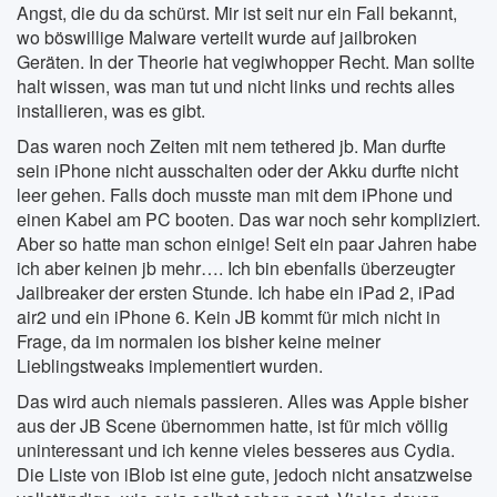
Angst, die du da schürst. Mir ist seit nur ein Fall bekannt,
wo böswillige Malware verteilt wurde auf jailbroken
Geräten. In der Theorie hat vegiwhopper Recht. Man sollte
halt wissen, was man tut und nicht links und rechts alles
installieren, was es gibt.
Das waren noch Zeiten mit nem tethered jb. Man durfte
sein iPhone nicht ausschalten oder der Akku durfte nicht
leer gehen. Falls doch musste man mit dem iPhone und
einen Kabel am PC booten. Das war noch sehr kompliziert.
Aber so hatte man schon einige! Seit ein paar Jahren habe
ich aber keinen jb mehr…. Ich bin ebenfalls überzeugter
Jailbreaker der ersten Stunde. Ich habe ein iPad 2, iPad
air2 und ein iPhone 6. Kein JB kommt für mich nicht in
Frage, da im normalen ios bisher keine meiner
Lieblingstweaks implementiert wurden.
Das wird auch niemals passieren. Alles was Apple bisher
aus der JB Scene übernommen hatte, ist für mich völlig
uninteressant und ich kenne vieles besseres aus Cydia.
Die Liste von iBlob ist eine gute, jedoch nicht ansatzweise