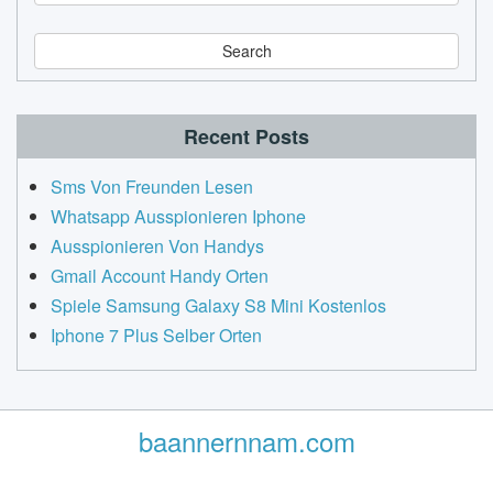
e
a
r
c
h
Recent Posts
Sms Von Freunden Lesen
Whatsapp Ausspionieren Iphone
Ausspionieren Von Handys
Gmail Account Handy Orten
Spiele Samsung Galaxy S8 Mini Kostenlos
Iphone 7 Plus Selber Orten
baannernnam.com